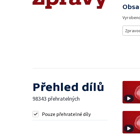
Obsa
Vyroben
Zpravod
Přehled dílů
98343 přehratelných
Pouze přehratelné díly