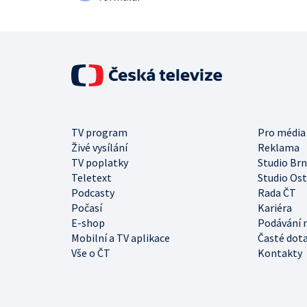
TV program
Pro média
Živé vysílání
Reklama
TV poplatky
Studio Br
Teletext
Studio Os
Podcasty
Rada ČT
Počasí
Kariéra
E-shop
Podávání 
Mobilní a TV aplikace
Časté dot
Vše o ČT
Kontakty