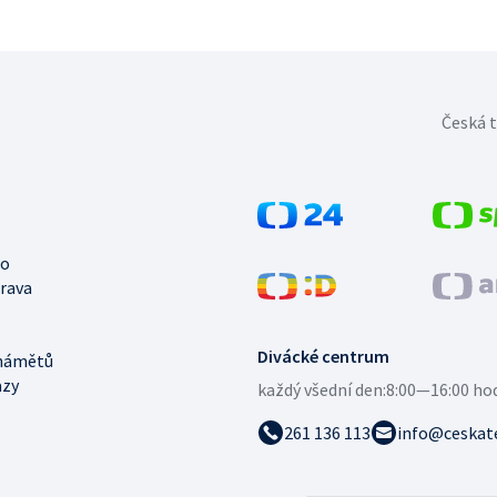
Česká t
no
trava
Divácké centrum
námětů
azy
každý všední den:
8:00—16:00 ho
261 136 113
info@ceskate