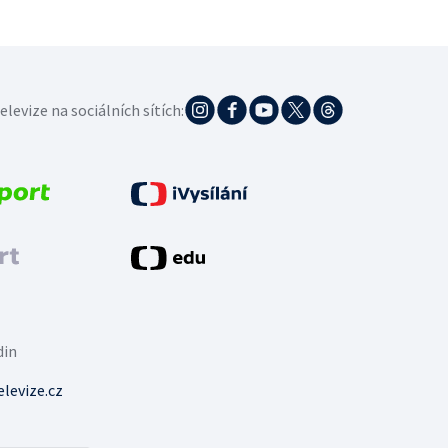
elevize na sociálních sítích:
din
levize.cz