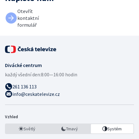
Otevřít
kontaktní
formulář
Divácké centrum
každý všední den:
8:00—16:00 hodin
261 136 113
info@ceskatelevize.cz
Vzhled
Světlý
Tmavý
Systém