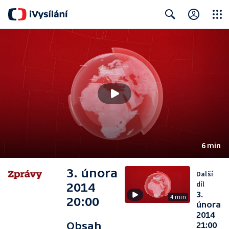
Close
Search
6 min
3. února
Další
díl
2014
3.
4 min
20:00
února
2014
Obsah
21:00