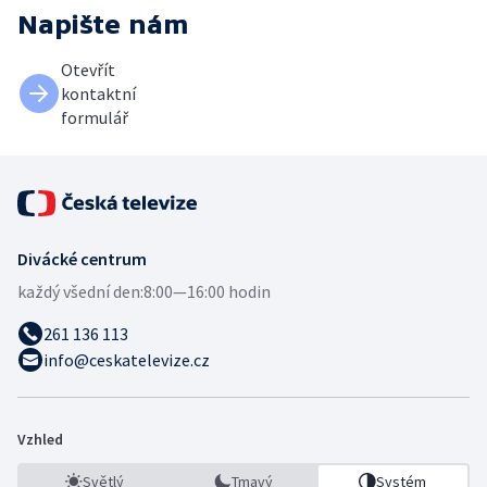
Napište nám
Otevřít
kontaktní
formulář
Divácké centrum
každý všední den:
8:00—16:00 hodin
261 136 113
info@ceskatelevize.cz
Vzhled
Světlý
Tmavý
Systém