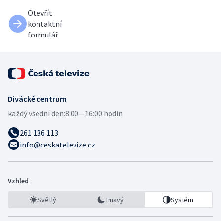
Otevřít
kontaktní
formulář
Divácké centrum
každý všední den:
8:00—16:00 hodin
261 136 113
info@ceskatelevize.cz
Vzhled
Světlý
Tmavý
Systém