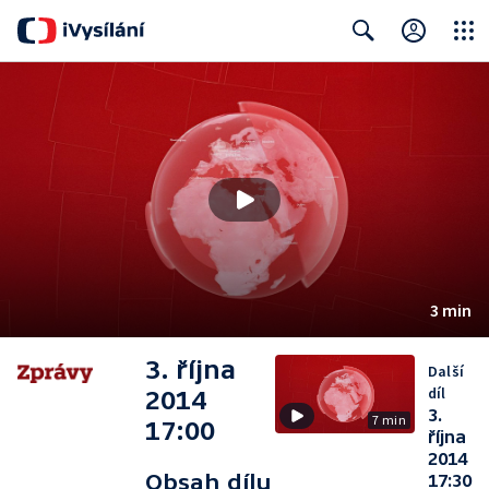
Close
Search
3 min
3. října
Další
díl
2014
3.
7 min
17:00
října
2014
Obsah dílu
17:30