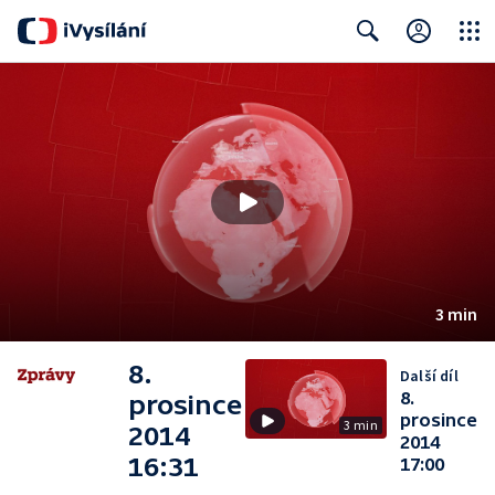
Close
Search
3 min
8.
Další díl
8.
prosince
prosince
3 min
2014
2014
16:31
17:00