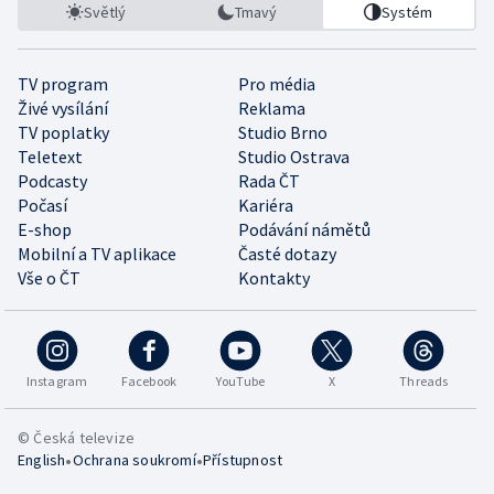
Světlý
Tmavý
Systém
TV program
Pro média
Živé vysílání
Reklama
TV poplatky
Studio Brno
Teletext
Studio Ostrava
Podcasty
Rada ČT
Počasí
Kariéra
E-shop
Podávání námětů
Mobilní a TV aplikace
Časté dotazy
Vše o ČT
Kontakty
Instagram
Facebook
YouTube
X
Threads
© Česká televize
•
•
English
Ochrana soukromí
Přístupnost