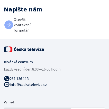
Napište nám
Otevřít
kontaktní
formulář
Divácké centrum
každý všední den:
8:00—16:00 hodin
261 136 113
info@ceskatelevize.cz
Vzhled