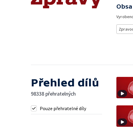
Obsa
Vyroben
Zpravod
Přehled dílů
98338 přehratelných
Pouze přehratelné díly