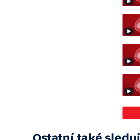
Ostatní také sleduj