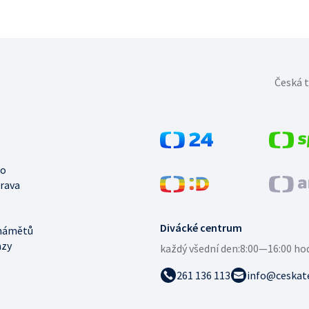
Česká t
no
trava
Divácké centrum
námětů
azy
každý všední den:
8:00—16:00 ho
261 136 113
info@ceskate