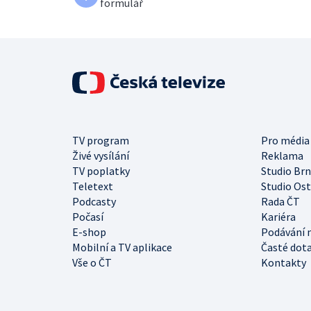
formulář
TV program
Pro média
Živé vysílání
Reklama
TV poplatky
Studio Br
Teletext
Studio Os
Podcasty
Rada ČT
Počasí
Kariéra
E-shop
Podávání 
Mobilní a TV aplikace
Časté dot
Vše o ČT
Kontakty