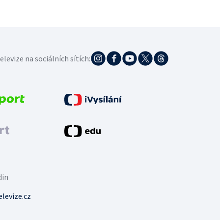
elevize na sociálních sítích:
din
levize.cz