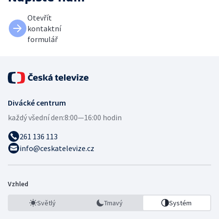
Otevřít
kontaktní
formulář
Divácké centrum
každý všední den:
8:00—16:00 hodin
261 136 113
info@ceskatelevize.cz
Vzhled
Světlý
Tmavý
Systém