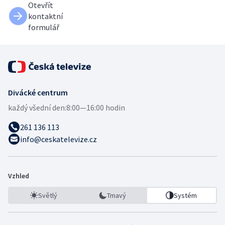
Otevřít
kontaktní
formulář
Divácké centrum
každý všední den:
8:00—16:00 hodin
261 136 113
info@ceskatelevize.cz
Vzhled
Světlý
Tmavý
Systém