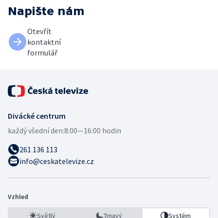
Napište nám
Otevřít
kontaktní
formulář
Divácké centrum
každý všední den:
8:00—16:00 hodin
261 136 113
info@ceskatelevize.cz
Vzhled
Světlý
Tmavý
Systém