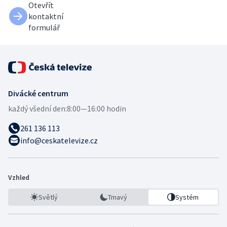
Otevřít
kontaktní
formulář
Divácké centrum
každý všední den:
8:00—16:00 hodin
261 136 113
info@ceskatelevize.cz
Vzhled
Světlý
Tmavý
Systém