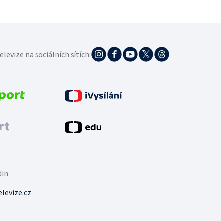
elevize na sociálních sítích:
din
levize.cz