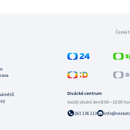
Česká t
no
trava
Divácké centrum
námětů
azy
každý všední den:
8:00—16:00 ho
261 136 113
info@ceskate