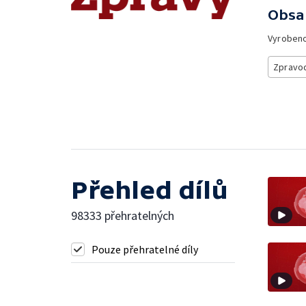
Obsa
Vyroben
Zpravod
Přehled dílů
98333 přehratelných
Pouze přehratelné díly