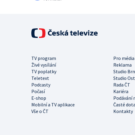
TV program
Pro média
Živé vysílání
Reklama
TV poplatky
Studio Br
Teletext
Studio Os
Podcasty
Rada ČT
Počasí
Kariéra
E-shop
Podávání 
Mobilní a TV aplikace
Časté dot
Vše o ČT
Kontakty