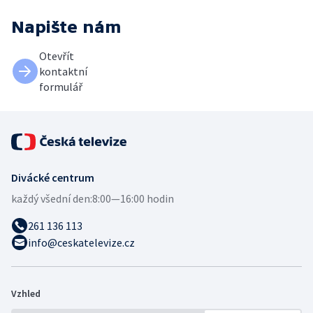
Napište nám
Otevřít
kontaktní
formulář
Divácké centrum
každý všední den:
8:00—16:00 hodin
261 136 113
info@ceskatelevize.cz
Vzhled