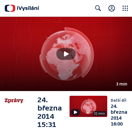
Close
Search
3 min
24.
Další díl
24.
března
března
31 min
2014
2014
15:31
16:00