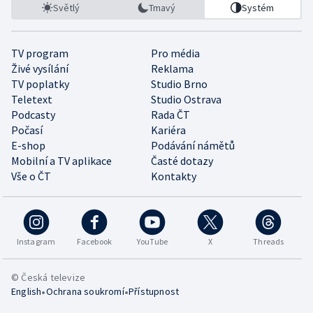
Světlý
Tmavý
Systém
TV program
Pro média
Živé vysílání
Reklama
TV poplatky
Studio Brno
Teletext
Studio Ostrava
Podcasty
Rada ČT
Počasí
Kariéra
E-shop
Podávání námětů
Mobilní a TV aplikace
Časté dotazy
Vše o ČT
Kontakty
Instagram
Facebook
YouTube
X
Threads
© Česká televize
•
•
English
Ochrana soukromí
Přístupnost