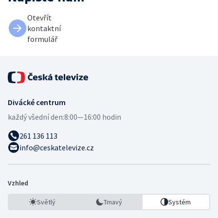
Otevřít
kontaktní
formulář
Divácké centrum
každý všední den:
8:00—16:00 hodin
261 136 113
info@ceskatelevize.cz
Vzhled
Světlý
Tmavý
Systém