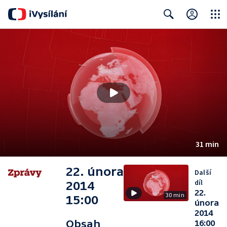
Close
Search
31 min
22. února
Další
díl
2014
22.
30 min
15:00
února
2014
Obsah
16:00