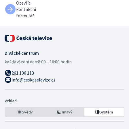
Otevřít
kontaktní
formulář
Divácké centrum
každý všední den:
8:00—16:00 hodin
261 136 113
info@ceskatelevize.cz
Vzhled
Světlý
Tmavý
Systém