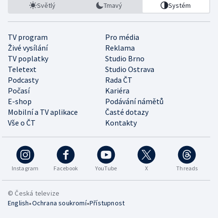
Světlý
Tmavý
Systém
TV program
Pro média
Živé vysílání
Reklama
TV poplatky
Studio Brno
Teletext
Studio Ostrava
Podcasty
Rada ČT
Počasí
Kariéra
E-shop
Podávání námětů
Mobilní a TV aplikace
Časté dotazy
Vše o ČT
Kontakty
Instagram
Facebook
YouTube
X
Threads
© Česká televize
•
•
English
Ochrana soukromí
Přístupnost