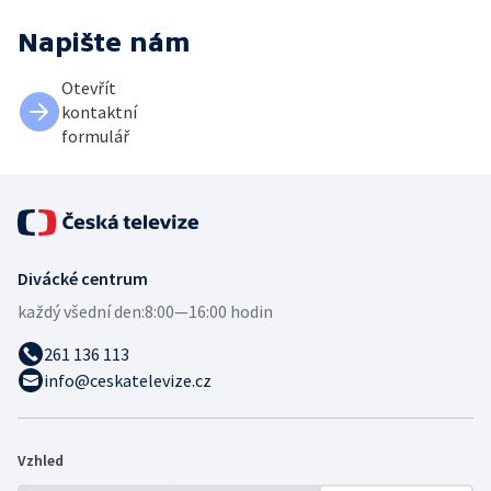
Napište nám
Otevřít
kontaktní
formulář
Divácké centrum
každý všední den:
8:00—16:00 hodin
261 136 113
info@ceskatelevize.cz
Vzhled