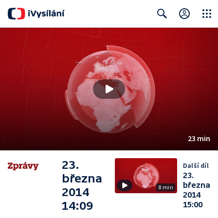
Close
Search
23 min
23.
Další díl
23.
března
března
8 min
2014
2014
14:09
15:00