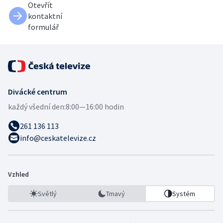
Otevřít
kontaktní
formulář
Divácké centrum
každý všední den:
8:00—16:00 hodin
261 136 113
info@ceskatelevize.cz
Vzhled
Světlý
Tmavý
Systém