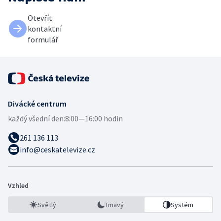
Otevřít
kontaktní
formulář
Divácké centrum
každý všední den:
8:00—16:00 hodin
261 136 113
info@ceskatelevize.cz
Vzhled
Světlý
Tmavý
Systém