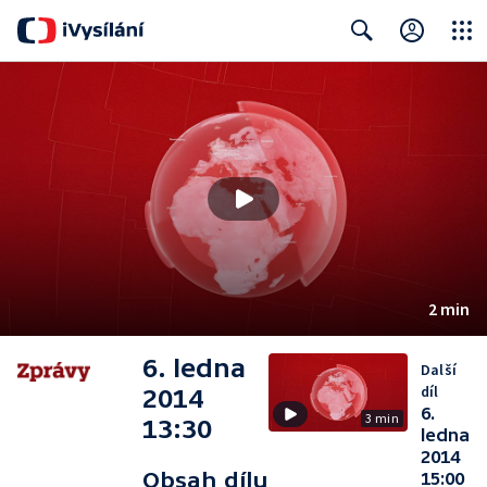
Close
Search
2 min
6. ledna
Další
díl
2014
6.
3 min
13:30
ledna
2014
Obsah dílu
15:00