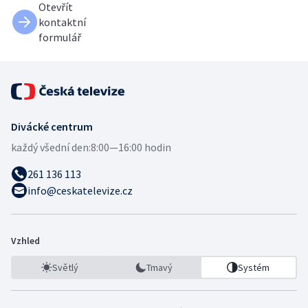
Otevřít
kontaktní
formulář
Divácké centrum
každý všední den:
8:00—16:00 hodin
261 136 113
info@ceskatelevize.cz
Vzhled
Světlý
Tmavý
Systém