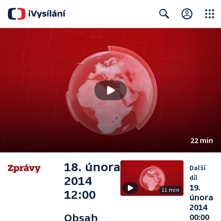
Close
Search
22 min
18. února
Další
díl
2014
19.
11 min
12:00
února
2014
Obsah
00:00