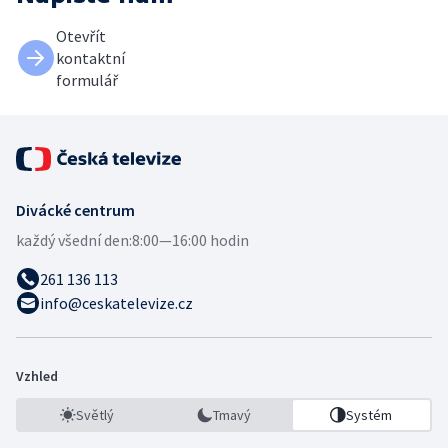
Otevřít
kontaktní
formulář
Divácké centrum
každý všední den:
8:00—16:00 hodin
261 136 113
info@ceskatelevize.cz
Vzhled
Světlý
Tmavý
Systém