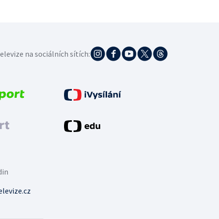
elevize na sociálních sítích:
din
levize.cz