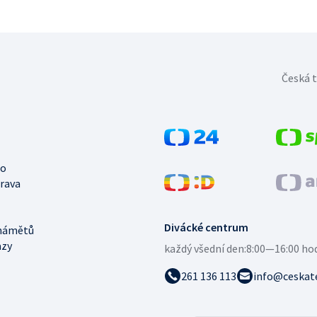
Česká t
no
trava
Divácké centrum
námětů
azy
každý všední den:
8:00—16:00 ho
261 136 113
info@ceskate