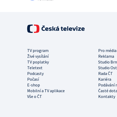
TV program
Pro média
Živé vysílání
Reklama
TV poplatky
Studio Br
Teletext
Studio Os
Podcasty
Rada ČT
Počasí
Kariéra
E-shop
Podávání 
Mobilní a TV aplikace
Časté dot
Vše o ČT
Kontakty