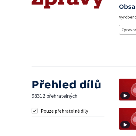
Obsa
Vyroben
Zpravod
Přehled dílů
98312 přehratelných
Pouze přehratelné díly