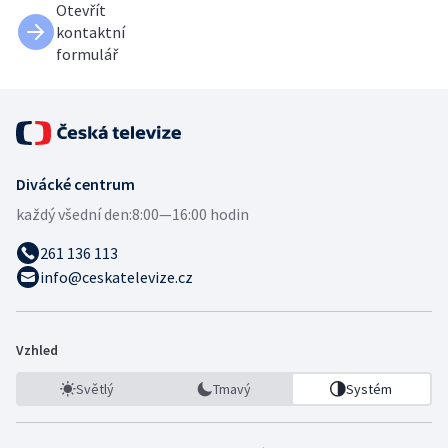
Otevřít
kontaktní
formulář
Divácké centrum
každý všední den:
8:00—16:00 hodin
261 136 113
info@ceskatelevize.cz
Vzhled
Světlý
Tmavý
Systém