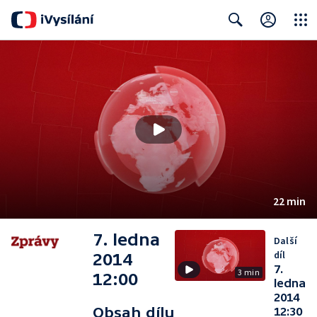
Close
Search
22 min
7. ledna
Další
díl
2014
7.
3 min
12:00
ledna
2014
Obsah dílu
12:30