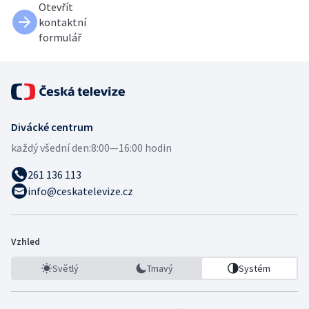
Otevřít
kontaktní
formulář
Divácké centrum
každý všední den:
8:00—16:00 hodin
261 136 113
info@ceskatelevize.cz
Vzhled
Světlý
Tmavý
Systém