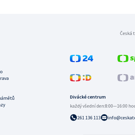
Česká t
no
trava
Divácké centrum
námětů
azy
každý všední den:
8:00—16:00 ho
261 136 113
info@ceskate