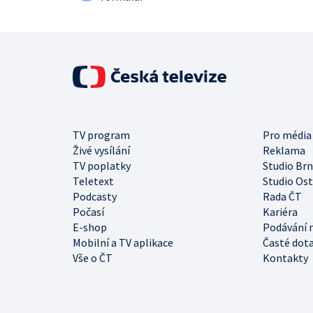
TV program
Pro média
Živé vysílání
Reklama
TV poplatky
Studio Br
Teletext
Studio Os
Podcasty
Rada ČT
Počasí
Kariéra
E-shop
Podávání 
Mobilní a TV aplikace
Časté dot
Vše o ČT
Kontakty