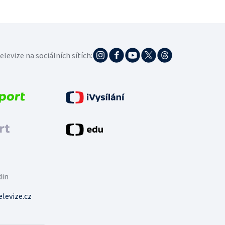
elevize na sociálních sítích:
din
levize.cz