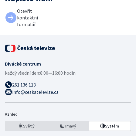
Otevřít
kontaktní
formulář
Divácké centrum
každý všední den:
8:00—16:00 hodin
261 136 113
info@ceskatelevize.cz
Vzhled
Světlý
Tmavý
Systém