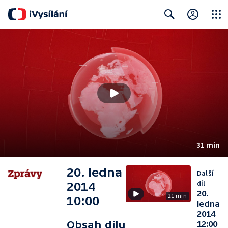
Close
Search
31 min
20. ledna
Další
díl
2014
20.
21 min
10:00
ledna
2014
Obsah dílu
12:00