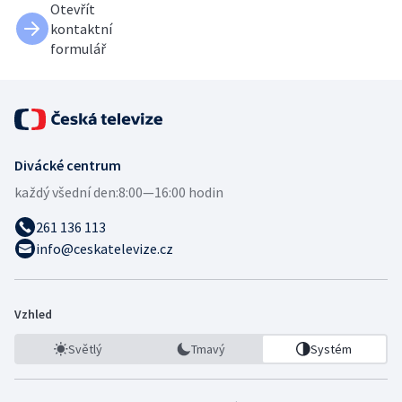
Otevřít
kontaktní
formulář
Divácké centrum
každý všední den:
8:00—16:00 hodin
261 136 113
info@ceskatelevize.cz
Vzhled
Světlý
Tmavý
Systém