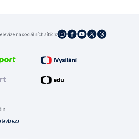
elevize na sociálních sítích:
din
levize.cz