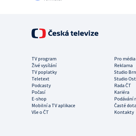
TV program
Pro média
Živé vysílání
Reklama
TV poplatky
Studio Br
Teletext
Studio Os
Podcasty
Rada ČT
Počasí
Kariéra
E-shop
Podávání 
Mobilní a TV aplikace
Časté dot
Vše o ČT
Kontakty