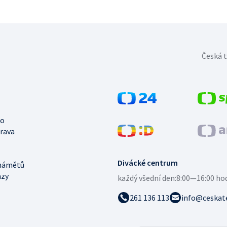
Česká t
no
trava
Divácké centrum
námětů
azy
každý všední den:
8:00—16:00 ho
261 136 113
info@ceskate