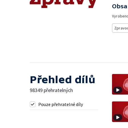
Obsa
Vyroben
Zpravod
Přehled dílů
98349 přehratelných
Pouze přehratelné díly