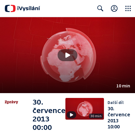
Close
Search
10 min
30.
Další díl
30.
července
července
30 min
2013
2013
00:00
10:00