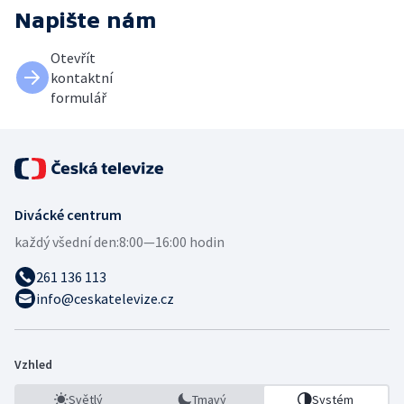
Napište nám
Otevřít
kontaktní
formulář
Divácké centrum
každý všední den:
8:00—16:00 hodin
261 136 113
info@ceskatelevize.cz
Vzhled
Světlý
Tmavý
Systém