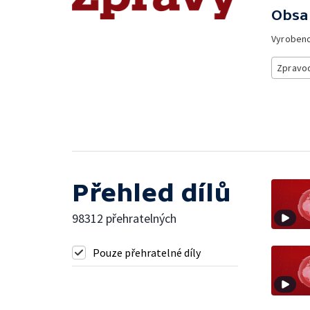
Obsa
Vyroben
Zpravod
Přehled dílů
98312 přehratelných
Pouze přehratelné díly