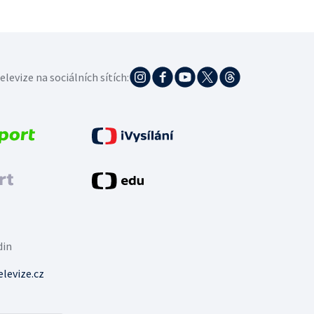
elevize na sociálních sítích:
din
levize.cz