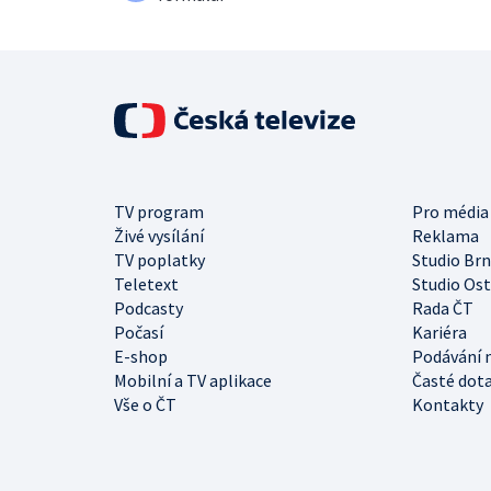
TV program
Pro média
Živé vysílání
Reklama
TV poplatky
Studio Br
Teletext
Studio Os
Podcasty
Rada ČT
Počasí
Kariéra
E-shop
Podávání 
Mobilní a TV aplikace
Časté dot
Vše o ČT
Kontakty