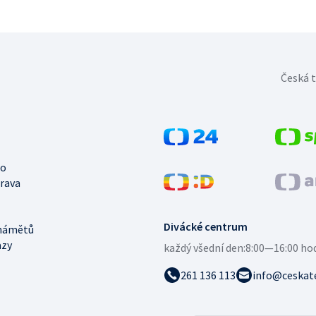
Česká t
no
trava
Divácké centrum
námětů
azy
každý všední den:
8:00—16:00 ho
261 136 113
info@ceskate