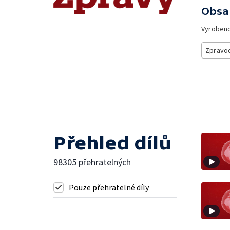
Obsa
Vyroben
Zpravod
Přehled dílů
98305 přehratelných
Pouze přehratelné díly