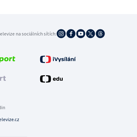
elevize na sociálních sítích:
din
levize.cz