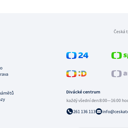
Česká t
no
trava
Divácké centrum
námětů
azy
každý všední den:
8:00—16:00 ho
261 136 113
info@ceskate