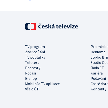
TV program
Pro média
Živé vysílání
Reklama
TV poplatky
Studio Br
Teletext
Studio Os
Podcasty
Rada ČT
Počasí
Kariéra
E-shop
Podávání 
Mobilní a TV aplikace
Časté dot
Vše o ČT
Kontakty