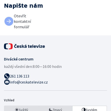
Napište nám
Otevřít
kontaktní
formulář
Divácké centrum
každý všední den:
8:00—16:00 hodin
261 136 113
info@ceskatelevize.cz
Vzhled
Světlý
Tmavý
Systém