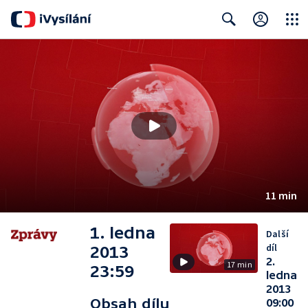
Close
Search
11 min
1. ledna
Další
díl
2013
2.
17 min
23:59
ledna
2013
Obsah dílu
09:00