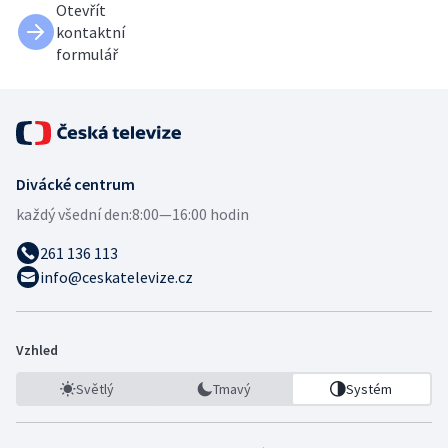
Otevřít
kontaktní
formulář
Divácké centrum
každý všední den:
8:00—16:00 hodin
261 136 113
info@ceskatelevize.cz
Vzhled
Světlý
Tmavý
Systém