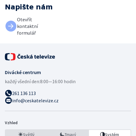
Napište nám
Otevřít
kontaktní
formulář
Divácké centrum
každý všední den:
8:00—16:00 hodin
261 136 113
info@ceskatelevize.cz
Vzhled
Světlý
Tmavý
Systém