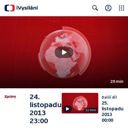
Close
Search
29 min
24.
Další díl
25.
listopadu
listopadu
11 min
2013
2013
23:00
00:00