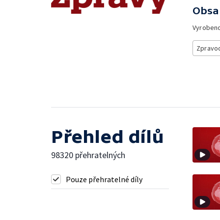
Obsa
Vyroben
Zpravod
Přehled dílů
98320 přehratelných
Pouze přehratelné díly