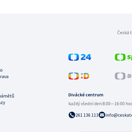
Česká t
no
trava
Divácké centrum
námětů
azy
každý všední den:
8:00—16:00 ho
261 136 113
info@ceskate