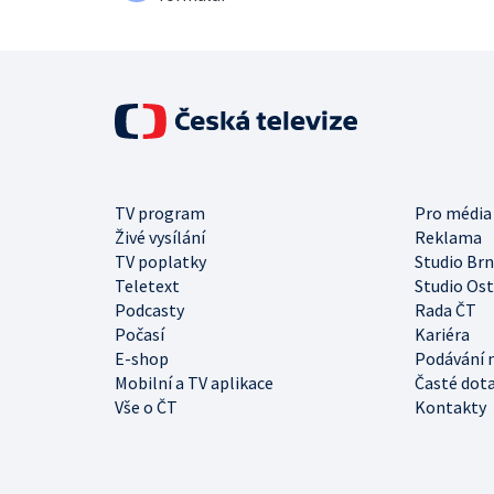
TV program
Pro média
Živé vysílání
Reklama
TV poplatky
Studio Br
Teletext
Studio Os
Podcasty
Rada ČT
Počasí
Kariéra
E-shop
Podávání 
Mobilní a TV aplikace
Časté dot
Vše o ČT
Kontakty