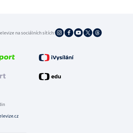
elevize na sociálních sítích:
din
levize.cz