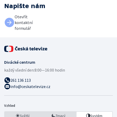
Napište nám
Otevřít
kontaktní
formulář
Divácké centrum
každý všední den:
8:00—16:00 hodin
261 136 113
info@ceskatelevize.cz
Vzhled
Světlý
Tmavý
Systém