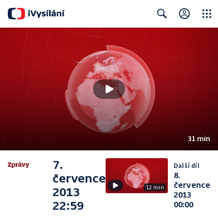
Close
Search
31 min
7.
Další díl
8.
července
července
12 min
2013
2013
22:59
00:00