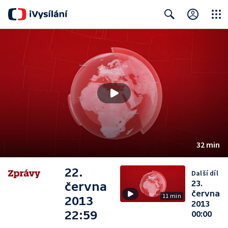
Close
Search
32 min
22.
Další díl
23.
června
června
11 min
2013
2013
22:59
00:00