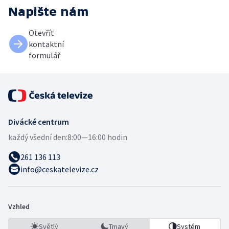
Napište nám
Otevřít
kontaktní
formulář
Divácké centrum
každý všední den:
8:00—16:00 hodin
261 136 113
info@ceskatelevize.cz
Vzhled
Světlý
Tmavý
Systém