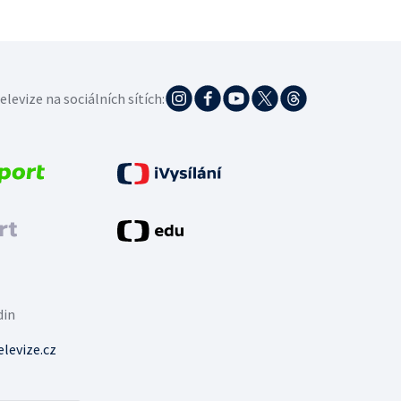
elevize na sociálních sítích:
din
levize.cz