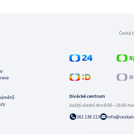
Česká t
no
trava
Divácké centrum
námětů
azy
každý všední den:
8:00—16:00 ho
261 136 113
info@ceskate