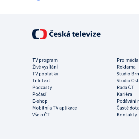
TV program
Pro média
Živé vysílání
Reklama
TV poplatky
Studio Br
Teletext
Studio Os
Podcasty
Rada ČT
Počasí
Kariéra
E-shop
Podávání 
Mobilní a TV aplikace
Časté dot
Vše o ČT
Kontakty