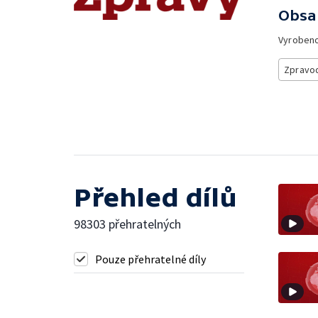
Obsa
Vyroben
Zpravod
Přehled dílů
98303 přehratelných
Pouze přehratelné díly