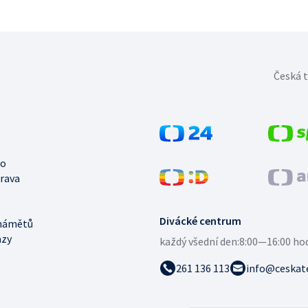
Česká t
no
trava
Divácké centrum
námětů
azy
každý všední den:
8:00—16:00 ho
261 136 113
info@ceskate