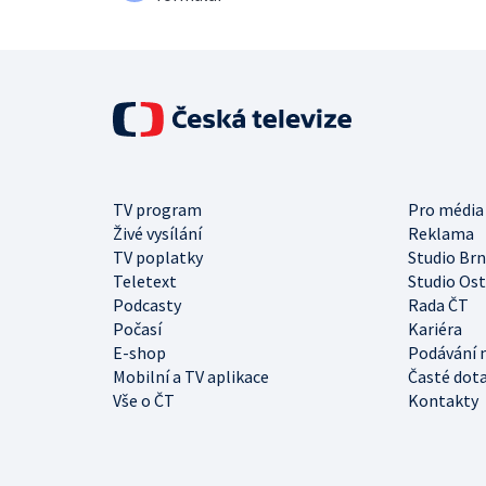
TV program
Pro média
Živé vysílání
Reklama
TV poplatky
Studio Br
Teletext
Studio Os
Podcasty
Rada ČT
Počasí
Kariéra
E-shop
Podávání 
Mobilní a TV aplikace
Časté dot
Vše o ČT
Kontakty