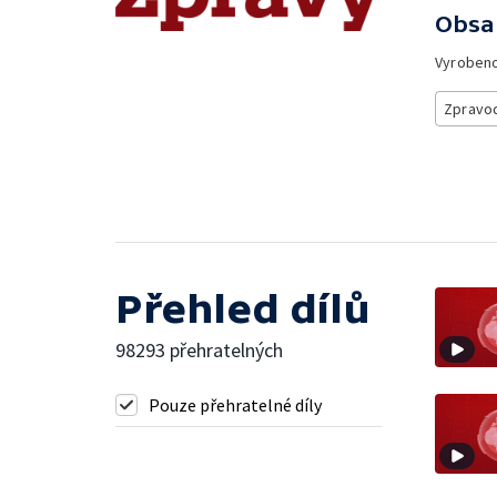
Obsa
Vyroben
Zpravod
Přehled dílů
98293 přehratelných
Pouze přehratelné díly