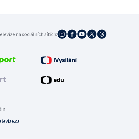
elevize na sociálních sítích:
din
levize.cz