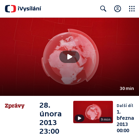
Close
Search
30 min
28.
Další díl
1.
února
března
9 min
2013
2013
23:00
00:00