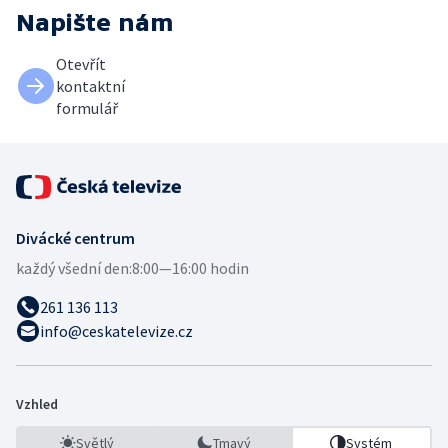
Napište nám
Otevřít
kontaktní
formulář
Divácké centrum
každý všední den:
8:00—16:00 hodin
261 136 113
info@ceskatelevize.cz
Vzhled
Světlý
Tmavý
Systém