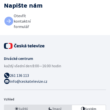
Napište nám
Otevřít
kontaktní
formulář
Divácké centrum
každý všední den:
8:00—16:00 hodin
261 136 113
info@ceskatelevize.cz
Vzhled
Světlý
Tmavý
Systém