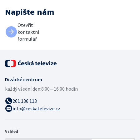
Napište nám
Otevřít
kontaktní
formulář
Divácké centrum
každý všední den:
8:00—16:00 hodin
261 136 113
info@ceskatelevize.cz
Vzhled