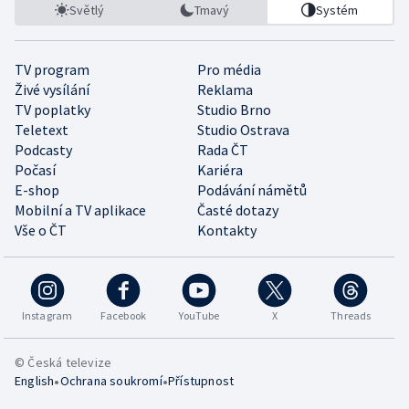
Světlý
Tmavý
Systém
TV program
Pro média
Živé vysílání
Reklama
TV poplatky
Studio Brno
Teletext
Studio Ostrava
Podcasty
Rada ČT
Počasí
Kariéra
E-shop
Podávání námětů
Mobilní a TV aplikace
Časté dotazy
Vše o ČT
Kontakty
Instagram
Facebook
YouTube
X
Threads
© Česká televize
•
•
English
Ochrana soukromí
Přístupnost