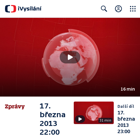
Close
Search
16 min
17.
Další díl
17.
března
března
31 min
2013
2013
22:00
23:00