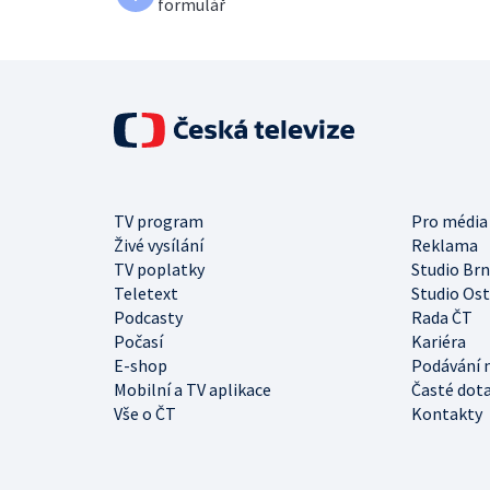
formulář
TV program
Pro média
Živé vysílání
Reklama
TV poplatky
Studio Br
Teletext
Studio Os
Podcasty
Rada ČT
Počasí
Kariéra
E-shop
Podávání 
Mobilní a TV aplikace
Časté dot
Vše o ČT
Kontakty