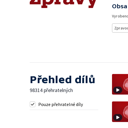
Obsa
Vyroben
Zpravod
Přehled dílů
98314 přehratelných
Pouze přehratelné díly