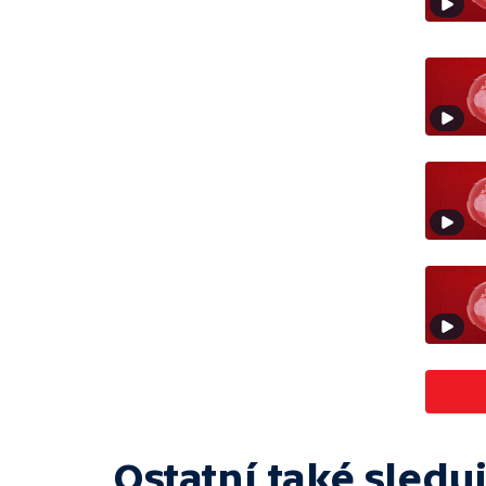
Ostatní také sleduj