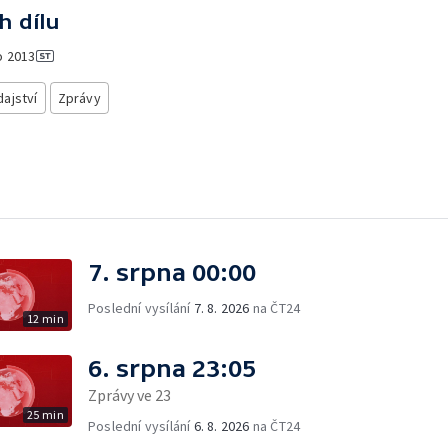
h dílu
o
2013
ajství
Zprávy
7. srpna 00:00
Poslední vysílání
7. 8. 2026
na ČT24
12 min
6. srpna 23:05
Zprávy ve 23
25 min
Poslední vysílání
6. 8. 2026
na ČT24