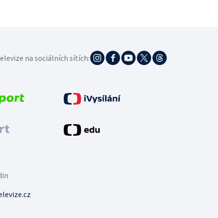
elevize na sociálních sítích:
din
levize.cz