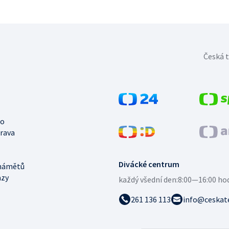
Česká t
no
trava
Divácké centrum
námětů
azy
každý všední den:
8:00—16:00 ho
261 136 113
info@ceskate