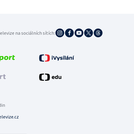
elevize na sociálních sítích:
din
levize.cz