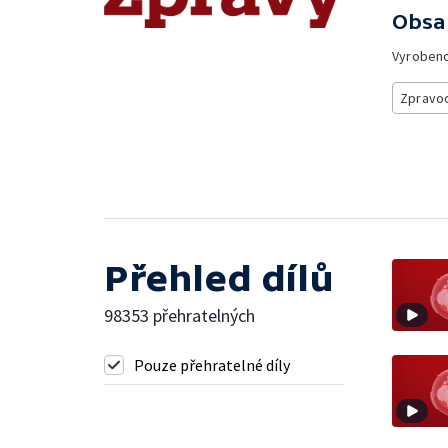
Obsa
Vyroben
Zpravod
Přehled dílů
98353 přehratelných
Pouze přehratelné díly