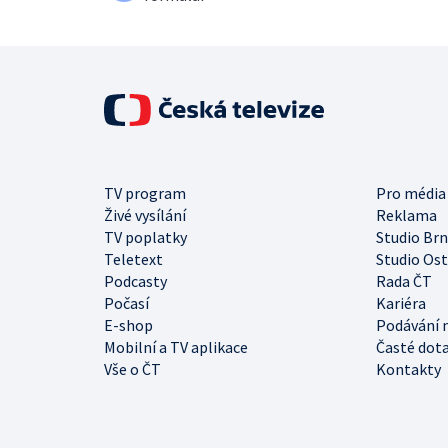
TV program
Pro média
Živé vysílání
Reklama
TV poplatky
Studio Br
Teletext
Studio Os
Podcasty
Rada ČT
Počasí
Kariéra
E-shop
Podávání 
Mobilní a TV aplikace
Časté dot
Vše o ČT
Kontakty