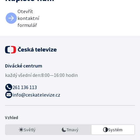
Otevřít
kontaktní
formulář
Divácké centrum
každý všední den:
8:00—16:00 hodin
261 136 113
info@ceskatelevize.cz
Vzhled
Světlý
Tmavý
Systém