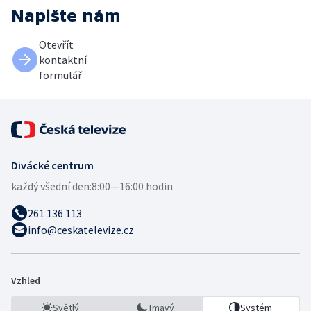
Napište nám
Otevřít
kontaktní
formulář
Divácké centrum
každý všední den:
8:00—16:00 hodin
261 136 113
info@ceskatelevize.cz
Vzhled
Světlý
Tmavý
Systém