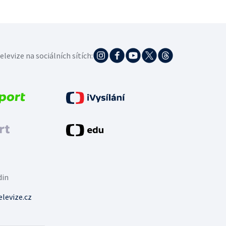
elevize na sociálních sítích:
din
levize.cz