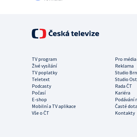
TV program
Pro média
Živé vysílání
Reklama
TV poplatky
Studio Br
Teletext
Studio Os
Podcasty
Rada ČT
Počasí
Kariéra
E-shop
Podávání 
Mobilní a TV aplikace
Časté dot
Vše o ČT
Kontakty