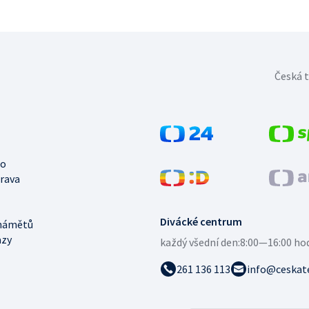
Česká t
no
trava
Divácké centrum
námětů
azy
každý všední den:
8:00—16:00 ho
261 136 113
info@ceskate