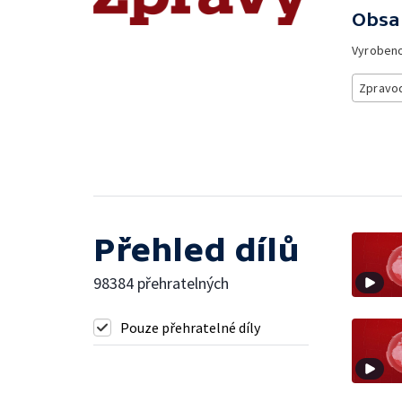
Obsa
Vyroben
Zpravod
Přehled dílů
98384 přehratelných
Pouze přehratelné díly