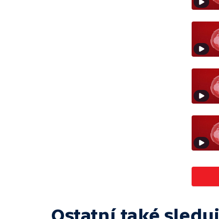
Ostatní také sleduj