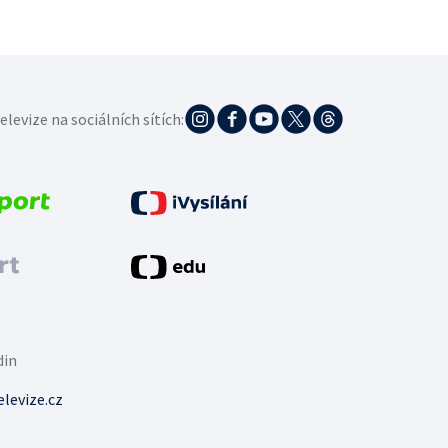
elevize na sociálních sítích:
din
levize.cz