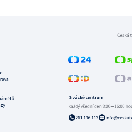
Česká t
no
trava
Divácké centrum
námětů
azy
každý všední den:
8:00—16:00 ho
261 136 113
info@ceskate