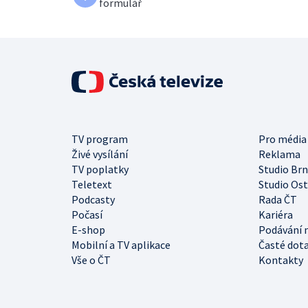
formulář
TV program
Pro média
Živé vysílání
Reklama
TV poplatky
Studio Br
Teletext
Studio Os
Podcasty
Rada ČT
Počasí
Kariéra
E-shop
Podávání 
Mobilní a TV aplikace
Časté dot
Vše o ČT
Kontakty