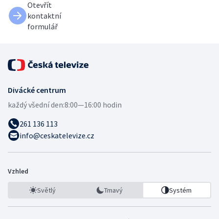
Otevřít
kontaktní
formulář
Divácké centrum
každý všední den:
8:00—16:00 hodin
261 136 113
info@ceskatelevize.cz
Vzhled
Světlý
Tmavý
Systém