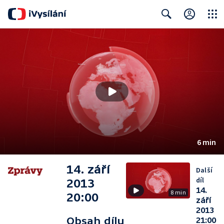
Close
Search
6 min
14. září
Další
díl
2013
14.
8 min
20:00
září
2013
Obsah dílu
21:00