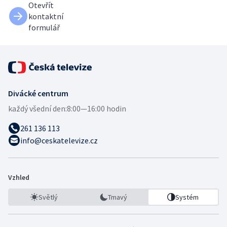
Otevřít
kontaktní
formulář
Divácké centrum
každý všední den:
8:00—16:00 hodin
261 136 113
info@ceskatelevize.cz
Vzhled
Světlý
Tmavý
Systém