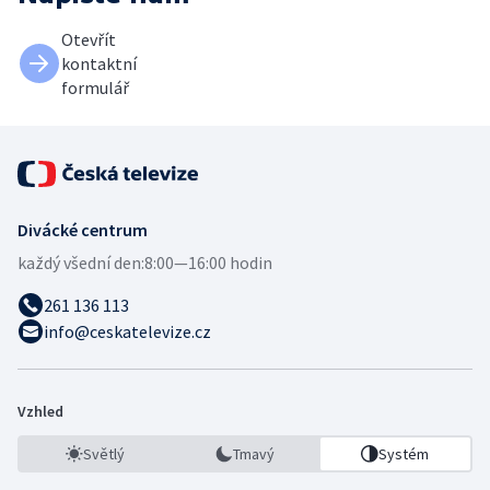
Otevřít
kontaktní
formulář
Divácké centrum
každý všední den:
8:00—16:00 hodin
261 136 113
info@ceskatelevize.cz
Vzhled
Světlý
Tmavý
Systém