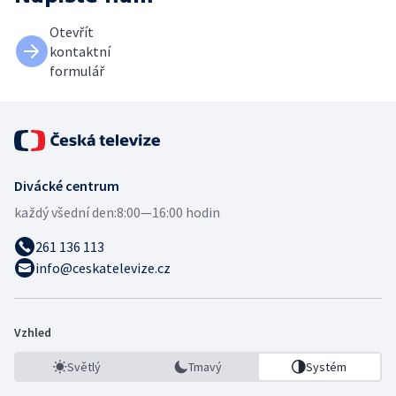
Otevřít
kontaktní
formulář
Divácké centrum
každý všední den:
8:00—16:00 hodin
261 136 113
info@ceskatelevize.cz
Vzhled
Světlý
Tmavý
Systém