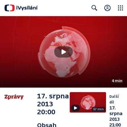
Close
Search
4 min
17. srpna
Další
díl
2013
17.
67 min
20:00
srpna
2013
Obsah
21:00